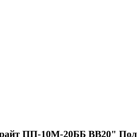
райт ПП-10М-20ББ BB20" Пол