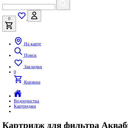
0
На карте
Поиск
Закладки
0
Корзина
Водоочистка
Картриджи
Картридж для фильтра Акваб