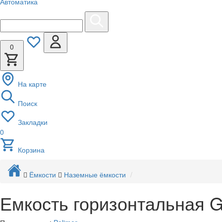
Автоматика
0
На карте
Поиск
Закладки
0
Корзина
Ёмкости
Наземные ёмкости
Емкость горизонтальная 