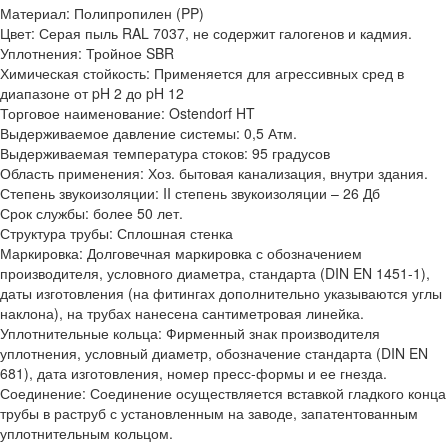
Материал: Полипропилен (PP)
Цвет: Серая пыль RAL 7037, не содержит галогенов и кадмия.
Уплотнения: Тройное SBR
Химическая стойкость: Применяется для агрессивных сред в
диапазоне от pH 2 до pH 12
Торговое наименование: Ostendorf HT
Выдерживаемое давление системы: 0,5 Атм.
Выдерживаемая температура стоков: 95 градусов
Область применения: Хоз. бытовая канализация, внутри здания.
Степень звукоизоляции: II степень звукоизоляции – 26 Дб
Срок службы: более 50 лет.
Структура трубы: Сплошная стенка
Маркировка: Долговечная маркировка с обозначением
производителя, условного диаметра, стандарта (DIN EN 1451-1),
даты изготовления (на фитингах дополнительно указываются углы
наклона), на трубах нанесена сантиметровая линейка.
Уплотнительные кольца: Фирменный знак производителя
уплотнения, условный диаметр, обозначение стандарта (DIN EN
681), дата изготовления, номер пресс-формы и ее гнезда.
Соединение: Соединение осуществляется вставкой гладкого конца
трубы в раструб с установленным на заводе, запатентованным
уплотнительным кольцом.