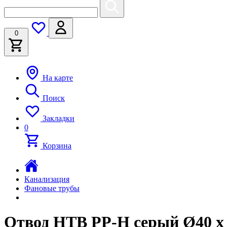
0
На карте
Поиск
Закладки
0
Корзина
Канализация
Фановые трубы
Отвод HTB PP-H серый Ø40 х 