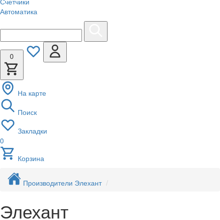
Счетчики
Автоматика
0
На карте
Поиск
Закладки
0
Корзина
Производители
Элехант
Элехант